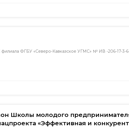
илиала ФГБУ «Северо-Кавказское УГМС» № ИВ -206-17-3-6-
зон Школы молодого предпринимател
нацпроекта «Эффективная и конкурен