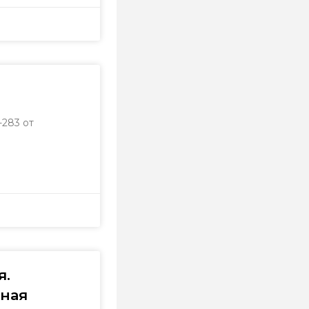
283 от
я.
тная