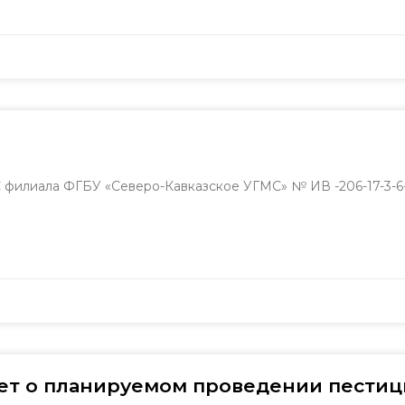
илиала ФГБУ «Северо-Кавказское УГМС» № ИВ -206-17-3-6-
ет о планируемом проведении пести