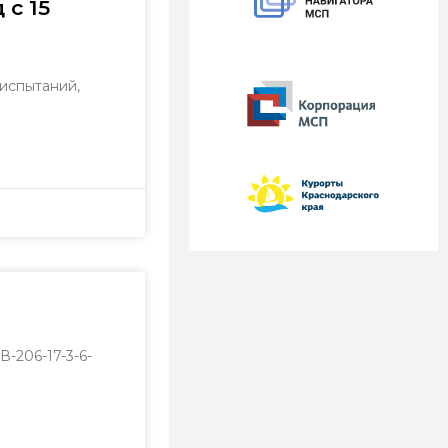
с 15
 испытаний,
206-17-3-6-