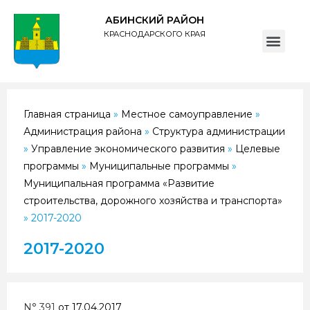
АБИНСКИЙ РАЙОН
КРАСНОДАРСКОГО КРАЯ
ПОЛИТИКА обработки персональных данных субъектов администрации муниципального образования Абинский район
Главная страница
»
Местное самоуправление
»
Администрация района
»
Структура администрации
»
Управление экономического развития
»
Целевые
программы
»
Муниципальные программы
»
Муниципальная программа «Развитие
строительства, дорожного хозяйства и транспорта»
»
2017-2020
2017-2020
N° 391
от 17.04.2017