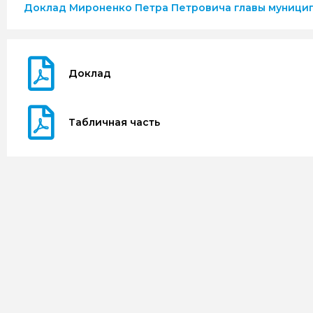
Доклад Мироненко Петра Петровича главы муници
Доклад
Табличная часть