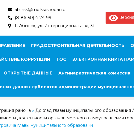
abinsk@mo.krasnodar.ru
Версия
(8-86150) 4-24-99
Г. Абинск, ул. Интернациональная, 31
ПРАВЛЕНИЕ
ГРАДОСТРОИТЕЛЬНАЯ ДЕЯТЕЛЬНОСТЬ
О
ЙСТВИЕ КОРРУПЦИИ
ТОС
ЭЛЕКТРОННАЯ КНИГА ПА
ОТКРЫТЫЕ ДАННЫЕ
Антинаркотическая комиссия
ьных данных субъектов администрации муниципальног
трация района
»
Доклад главы муниципального образования 
ивности деятельности органов местного самоуправления горо
ровича главы муниципального образовани