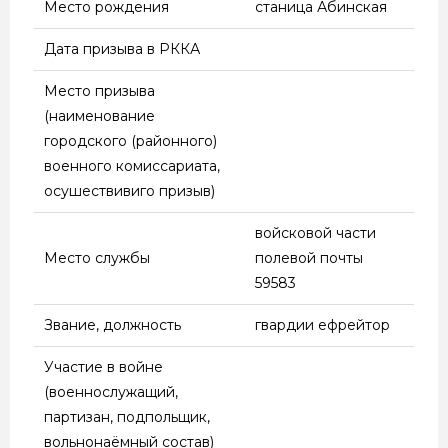
Место рождения
станица Абинская
И ЗАПАДНУЮ
БЕЛОРУССИЮ
Дата призыва в РККА
(СЕНТЯБРЬ —
ОКТЯБРЬ 1939 ГОДА);
Место призыва
СОВЕТСКО-ФИНСКАЯ
(наименование
ВОЙНА 1939 — 1940
городского (районного)
ГОДОВ; ВЕЛИКАЯ
военного комиссариата,
ОТЕЧЕСТВЕННАЯ
осушествивиго призыв)
ВОЙНА 1941 — 1945
войсковой части
ГОДОВ; СОВЕТСКО-
Место службы
полевой почты
ЯПОНСКАЯ ВОЙНА
59583
(АВГУСТ — СЕНТЯБРЬ
1945 ГОДА)
Звание, должность
гвардии ефрейтор
Участие в войне
(военнослужащий,
партизан, подпольщик,
вольнонаёмный состав)