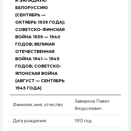
И ЗАПАДНУЮ
БЕЛОРУССИЮ
(СЕНТЯБРЬ —
ОКТЯБРЬ 1939 ГОДА);
СОВЕТСКО-ФИНСКАЯ
ВОЙНА 1939 — 1940
ГОДОВ; ВЕЛИКАЯ
ОТЕЧЕСТВЕННАЯ
ВОЙНА 1941 — 1945
ГОДОВ; СОВЕТСКО-
ЯПОНСКАЯ ВОЙНА
(АВГУСТ — СЕНТЯБРЬ
1945 ГОДА)
НАИМЕНОВАНИЕ
ВЕЛИКАЯ
Завирюха Павел
Фамилия, имя, отчество
ВОЕННЫХ ДЕЙСТВИЙ
ОТЕЧЕСТВЕННАЯ
Федосеевич
(ОСВОБОДИТЕЛЬНЫЙ
ВОЙНА
ПОХОД РККА В
Дата рождения
1913 год
ЗАПАДНУЮ УКРАИНУ