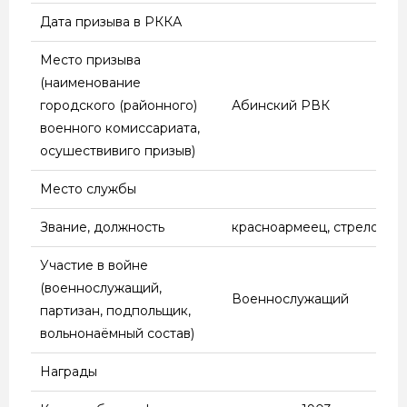
И ЗАПАДНУЮ
Дата призыва в РККА
БЕЛОРУССИЮ
(СЕНТЯБРЬ —
Место призыва
ОКТЯБРЬ 1939 ГОДА);
(наименование
СОВЕТСКО-ФИНСКАЯ
городского (районного)
Абинский РВК
ВОЙНА 1939 — 1940
военного комиссариата,
ГОДОВ; ВЕЛИКАЯ
осушествивиго призыв)
ОТЕЧЕСТВЕННАЯ
Место службы
ВОЙНА 1941 — 1945
ГОДОВ; СОВЕТСКО-
Звание, должность
красноармеец, стрелок
ЯПОНСКАЯ ВОЙНА
(АВГУСТ — СЕНТЯБРЬ
Участие в войне
1945 ГОДА)
(военнослужащий,
Военнослужащий
партизан, подпольщик,
вольнонаёмный состав)
Награды