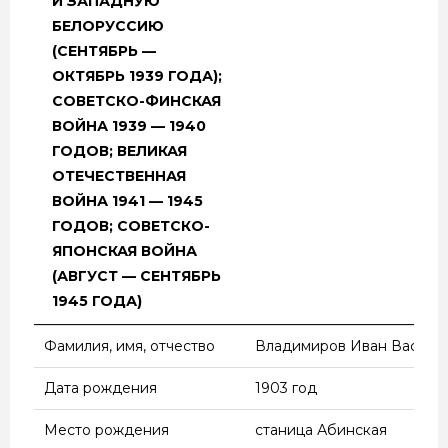
И ЗАПАДНУЮ
БЕЛОРУССИЮ
(СЕНТЯБРЬ —
ОКТЯБРЬ 1939 ГОДА);
СОВЕТСКО-ФИНСКАЯ
ВОЙНА 1939 — 1940
ГОДОВ; ВЕЛИКАЯ
ОТЕЧЕСТВЕННАЯ
ВОЙНА 1941 — 1945
ГОДОВ; СОВЕТСКО-
ЯПОНСКАЯ ВОЙНА
(АВГУСТ — СЕНТЯБРЬ
1945 ГОДА)
НАИМЕНОВАНИЕ
ВЕЛИКАЯ ОТЕЧЕСТВЕН
Фамилия, имя, отчество
Владимиров Иван Василь
ВОЕННЫХ ДЕЙСТВИЙ
(ОСВОБОДИТЕЛЬНЫЙ
Дата рождения
1903 год
ПОХОД РККА В
Место рождения
станица Абинская
ЗАПАДНУЮ УКРАИНУ