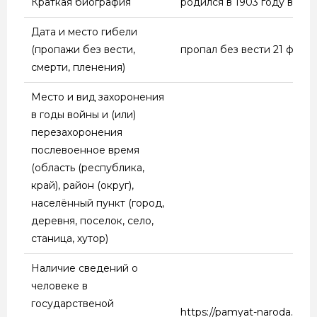
Краткая биография
родился в 1903 году в ст
Дата и место гибели
(пропажи без вести,
пропал без вести 21 февр
смерти, пленения)
Место и вид захоронения
в годы войны и (или)
перезахоронения
послевоенное время
(область (республика,
край), район (округ),
населённый пункт (город,
деревня, поселок, село,
станица, хутор)
Наличие сведений о
человеке в
государственой
https://pamyat-naroda.ru/