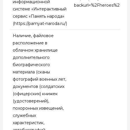
информационной
backurl=%2Fheroes%2
системе «Интерактивный
сервис «Память народа»
(https://pamyat-naroda.ru/)
Наличие, файловое
расположение в
облачном хранилище
дополнительного
биографического
материала (сканы
фотографий военных лет,
документов (солдатских
(офицерских) книжек
(удостоверений),
похоронных извещений,
служебных
характеристик,
автобиографий,