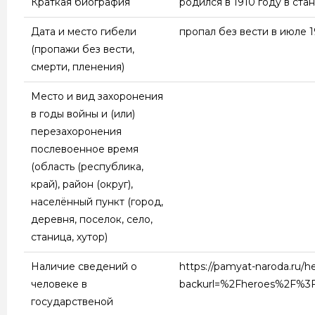
Краткая биография
родился в 1910 году в ст
Дата и место гибели
пропал без вести в июле 1
(пропажи без вести,
смерти, пленения)
Место и вид захоронения
в годы войны и (или)
перезахоронения
послевоенное время
(область (республика,
край), район (округ),
населённый пункт (город,
деревня, поселок, село,
станица, хутор)
Наличие сведений о
https://pamyat-naroda.ru/h
человеке в
backurl=%2Fheroes%2F%3F
государственой