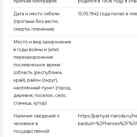
Краткая биография
родился в 1908 году в ст
Дата и место гибели
15.05.1942 года попал в пл
(пропажи без вести,
смерти, пленения)
Место и вид захоронения
в годы войны и (или)
перезахоронения
послевоенное время
(область (республика,
край), район (округ),
населённый пункт (город,
деревня, поселок, село,
станица, хутор)
Наличие сведений о
https://pamyat-naroda.ru/
человеке в
backurl=%2Fheroes%2F%3F
государственой