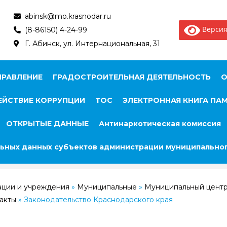
abinsk@mo.krasnodar.ru
Версия
(8-86150) 4-24-99
Г. Абинск, ул. Интернациональная, 31
ПРАВЛЕНИЕ
ГРАДОСТРОИТЕЛЬНАЯ ДЕЯТЕЛЬНОСТЬ
О
ЙСТВИЕ КОРРУПЦИИ
ТОС
ЭЛЕКТРОННАЯ КНИГА ПА
ОТКРЫТЫЕ ДАННЫЕ
Антинаркотическая комиссия
ьных данных субъектов администрации муниципальног
ации и учреждения
»
Муниципальные
»
Муниципальный центр
акты
»
Законодательство Краснодарского края