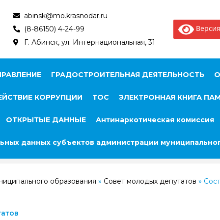
abinsk@mo.krasnodar.ru
Версия
(8-86150) 4-24-99
Г. Абинск, ул. Интернациональная, 31
ПРАВЛЕНИЕ
ГРАДОСТРОИТЕЛЬНАЯ ДЕЯТЕЛЬНОСТЬ
О
ЙСТВИЕ КОРРУПЦИИ
ТОС
ЭЛЕКТРОННАЯ КНИГА ПА
ОТКРЫТЫЕ ДАННЫЕ
Антинаркотическая комиссия
ьных данных субъектов администрации муниципальног
ниципального образования
»
Совет молодых депутатов
»
Сост
татов