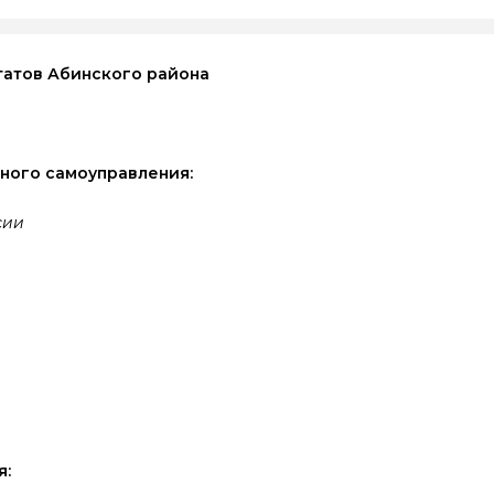
татов Абинского района
тного самоуправления:
сии
я: