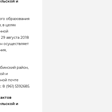
ельской и
ого образования
 в целях
нной
29 августа 2018
он осуществляет
ния,
бинский район,
ой и
нной почте
 8 (961) 5392685.
 актов
ельской и