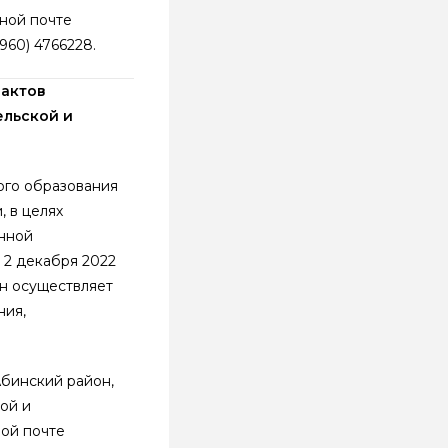
нной почте
(960) 4766228.
 актов
ельской и
ого образования
 в целях
нной
 2 декабря 2022
он осуществляет
ния,
бинский район,
ой и
ной почте