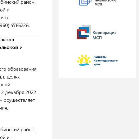
бинский район,
ой и
очте
(960) 4766228.
 актов
ельской и
ого образования
 в целях
нной
 2 декабря 2022
он осуществляет
ния,
бинский район,
ой и