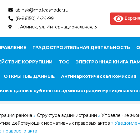
abinsk@mo.krasnodar.ru
Версия
(8-86150) 4-24-99
Г. Абинск, ул. Интернациональная, 31
ПРАВЛЕНИЕ
ГРАДОСТРОИТЕЛЬНАЯ ДЕЯТЕЛЬНОСТЬ
О
ЙСТВИЕ КОРРУПЦИИ
ТОС
ЭЛЕКТРОННАЯ КНИГА ПА
ОТКРЫТЫЕ ДАННЫЕ
Антинаркотическая комиссия
ьных данных субъектов администрации муниципальног
трация района
»
Структура администрации
»
Управление эко
тиза действующих нормативных правовых актов
»
Уведомлен
 правового акта