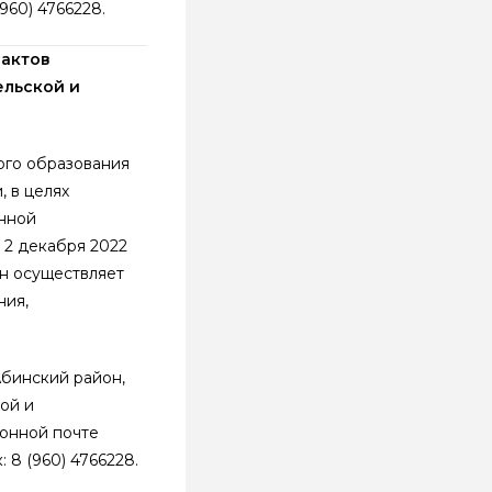
(960) 4766228.
 актов
ельской и
ого образования
 в целях
нной
 2 декабря 2022
он осуществляет
ния,
бинский район,
ой и
ронной почте
: 8 (960) 4766228.