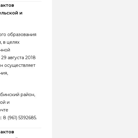
 актов
ельской и
ого образования
 в целях
нной
29 августа 2018
он осуществляет
ния,
бинский район,
ой и
очте
 8 (961) 5392685.
 актов