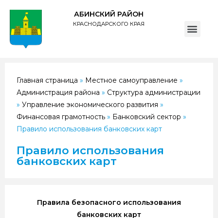
АБИНСКИЙ РАЙОН
КРАСНОДАРСКОГО КРАЯ
ПОЛИТИКА обработки персональных данных субъектов администрации муниципального образования Абинский район
Главная страница
»
Местное самоуправление
»
Администрация района
»
Структура администрации
»
Управление экономического развития
»
Финансовая грамотность
»
Банковский сектор
»
Правило использования банковских карт
Правило использования
банковских карт
Правила безопасного использования
банковских карт