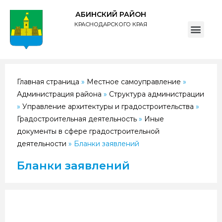
АБИНСКИЙ РАЙОН
КРАСНОДАРСКОГО КРАЯ
ПОЛИТИКА обработки персональных данных субъектов администрации муниципального образования Абинский район
Главная страница
»
Местное самоуправление
»
Администрация района
»
Структура администрации
»
Управление архитектуры и градостроительства
»
Градостроительная деятельность
»
Иные
документы в сфере градостроительной
деятельности
»
Бланки заявлений
Бланки заявлений