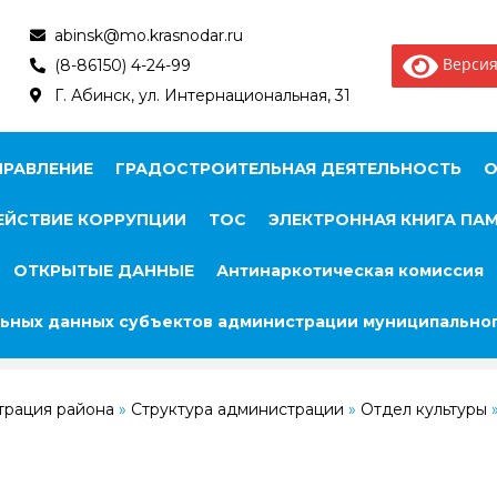
abinsk@mo.krasnodar.ru
Версия
(8-86150) 4-24-99
Г. Абинск, ул. Интернациональная, 31
ПРАВЛЕНИЕ
ГРАДОСТРОИТЕЛЬНАЯ ДЕЯТЕЛЬНОСТЬ
О
ЙСТВИЕ КОРРУПЦИИ
ТОС
ЭЛЕКТРОННАЯ КНИГА ПА
ОТКРЫТЫЕ ДАННЫЕ
Антинаркотическая комиссия
ьных данных субъектов администрации муниципальног
трация района
»
Структура администрации
»
Отдел культуры