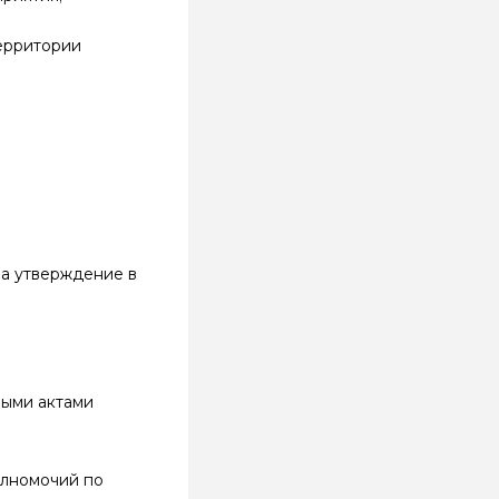
территории
на утверждение в
выми актами
олномочий по