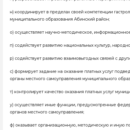
н) координирует в пределах своей компетенции гастро
муниципального образования Абинский район;
о) осуществляет научно-методическое, информационно
п) содействует развитию национальных культур, народно
р) содействует развитию взаимовыгодных связей с друг
с) формирует задание на оказание платных услуг подв
органы местного самоуправления муниципального обра
т) контролирует качество оказания платных услуг муни
у) осуществляет иные функции, предусмотренные феде
органов местного самоуправления;
ф) оказывает организационную, методическую и иную 