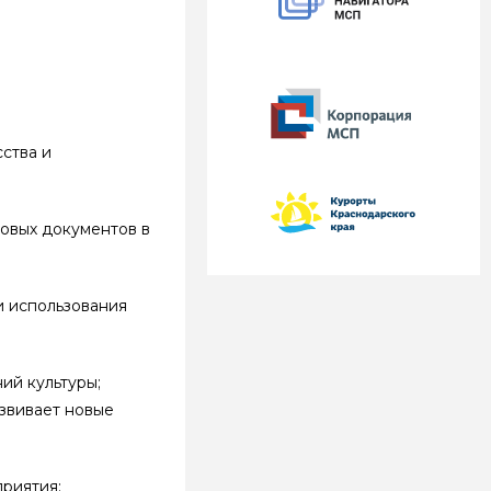
ства и
вовых документов в
и использования
ий культуры;
звивает новые
риятия;