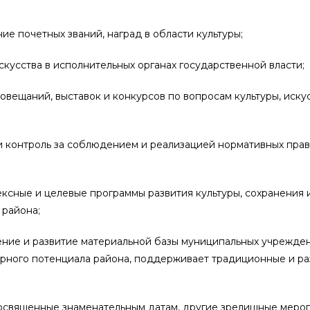
е почетных званий, наград в области культуры;
искусства в исполнительных органах государственной власти;
овещаний, выставок и конкурсов по вопросам культуры, искус
и контроль за соблюдением и реализацией нормативных пра
ксные и целевые программы развития культуры, сохранения 
 района;
ение и развитие материальной базы муниципальных учрежден
урного потенциала района, поддерживает традиционные и ра
посвященные знаменательным датам, другие зрелищные мероп