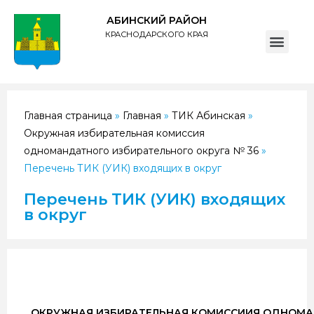
АБИНСКИЙ РАЙОН
КРАСНОДАРСКОГО КРАЯ
ПОЛИТИКА обработки персональных данных субъектов администрации муниципального образования Абинский район
Главная страница
»
Главная
»
ТИК Абинская
»
Окружная избирательная комиссия
одномандатного избирательного округа № 36
»
Перечень ТИК (УИК) входящих в округ
Перечень ТИК (УИК) входящих
в округ
ОКРУЖНАЯ ИЗБИРАТЕЛЬНАЯ КОМИССИИЯ ОДНОМА