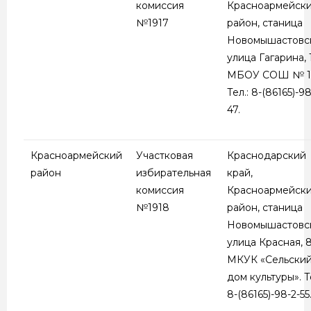
комиссия
Красноармейск
№1917
район, станица
Новомышастовск
улица Гагарина, 1
МБОУ СОШ № 1
Тел.: 8-(86165)-98
47.
Красноармейский
Участковая
Краснодарский
район
избирательная
край,
комиссия
Красноармейск
№1918
район, станица
Новомышастовск
улица Красная, 8
МКУК «Сельски
дом культуры». Те
8-(86165)-98-2-55