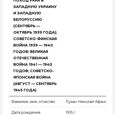
ПОХОД РККА В
ЗАПАДНУЮ УКРАИНУ
И ЗАПАДНУЮ
БЕЛОРУССИЮ
(СЕНТЯБРЬ —
ОКТЯБРЬ 1939 ГОДА);
СОВЕТСКО-ФИНСКАЯ
ВОЙНА 1939 — 1940
ГОДОВ; ВЕЛИКАЯ
ОТЕЧЕСТВЕННАЯ
ВОЙНА 1941 — 1945
ГОДОВ; СОВЕТСКО-
ЯПОНСКАЯ ВОЙНА
(АВГУСТ — СЕНТЯБРЬ
1945 ГОДА)
НАИМЕНОВАНИЕ
ВЕЛИКАЯ ОТЕЧЕСТВЕН
Фамилия, имя, отчество
Лузан Николай Афансьев
ВОЕННЫХ ДЕЙСТВИЙ
(ОСВОБОДИТЕЛЬНЫЙ
Дата рождения
1915 г.