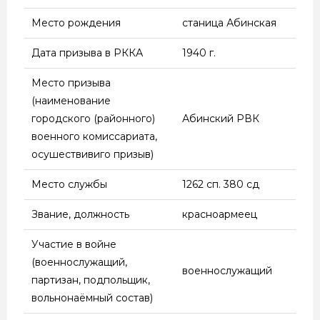
ПОХОД РККА В
Место рождения
станица Абинская
ЗАПАДНУЮ УКРАИНУ
И ЗАПАДНУЮ
Дата призыва в РККА
1940 г.
БЕЛОРУССИЮ
(СЕНТЯБРЬ —
Место призыва
ОКТЯБРЬ 1939 ГОДА);
(наименование
СОВЕТСКО-ФИНСКАЯ
городского (районного)
Абинский РВК
ВОЙНА 1939 — 1940
военного комиссариата,
ГОДОВ; ВЕЛИКАЯ
осушествивиго призыв)
ОТЕЧЕСТВЕННАЯ
Место службы
1262 сп. 380 сд
ВОЙНА 1941 — 1945
ГОДОВ; СОВЕТСКО-
Звание, должность
красноармеец
ЯПОНСКАЯ ВОЙНА
(АВГУСТ — СЕНТЯБРЬ
Участие в войне
1945 ГОДА)
(военнослужащий,
военнослужащий
партизан, подпольщик,
вольнонаёмный состав)