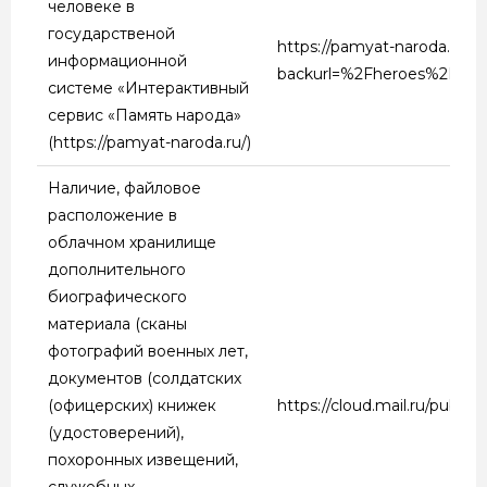
человеке в
государственой
https://pamyat-naroda.ru/h
информационной
backurl=%2Fheroes%2
системе «Интерактивный
сервис «Память народа»
(https://pamyat-naroda.ru/)
Наличие, файловое
расположение в
облачном хранилище
дополнительного
биографического
материала (сканы
фотографий военных лет,
документов (солдатских
(офицерских) книжек
https://cloud.mail.ru/publi
(удостоверений),
похоронных извещений,
служебных