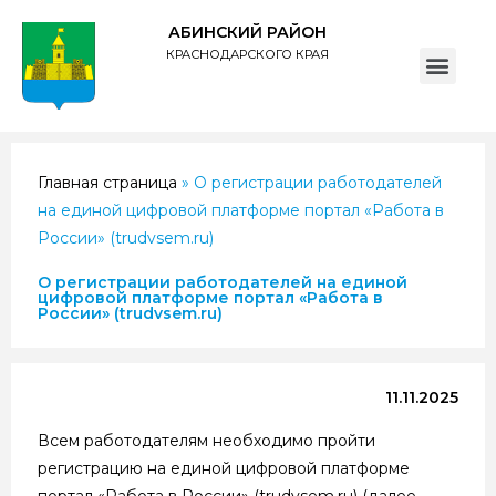
АБИНСКИЙ РАЙОН
КРАСНОДАРСКОГО КРАЯ
ПОЛИТИКА обработки персональных данных субъектов администрации муниципального образования Абинский район
Главная страница
»
О регистрации работодателей
на единой цифровой платформе портал «Работа в
России» (trudvsem.ru)
О регистрации работодателей на единой
цифровой платформе портал «Работа в
России» (trudvsem.ru)
11.11.2025
Всем работодателям необходимо пройти
регистрацию на единой цифровой платформе
портал «Работа в России» (trudvsem.ru) (далее –