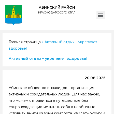
АБИНСКИЙ РАЙОН
КРАСНОДАРСКОГО КРАЯ
ПОЛИТИКА обработки персональных данных субъектов администрации муниципального образования Абинский район
Главная страница
»
Активный отдых – укрепляет
здоровье!
Активный отдых – укрепляет здоровье!
20.08.2025
Абинское общество инвалидов – организация
активных и созидательных людей. Для нас важно,
что можем отправиться в путешествие без
сопровождающих, испытать себя в необычных
условиях, выйти из зоны комфорта, увидеть округу и