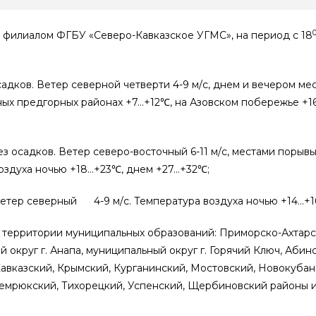
филиалом ФГБУ «Северо-Кавказское УГМС», на период с 18
адков. Ветер северной четверти 4-9 м/с, днем и вечером мес
чных предгорных районах +7…+12℃, на Азовском побережье +1
осадков. Ветер северо-восточный 6-11 м/с, местами порывы 1
воздуха ночью +18…+23℃, днем +27…+32℃;
 Ветер северный 4-9 м/с. Температура воздуха ночью +14…+
а территории муниципальных образований: Приморско-Ахтар
 округ г. Анапа, муниципальный округ г. Горячий Ключ, Аби
Кавказский, Крымский, Курганинский, Мостовский, Новокубан
емрюкский, Тихорецкий, Успенский, Щербиновский районы и 