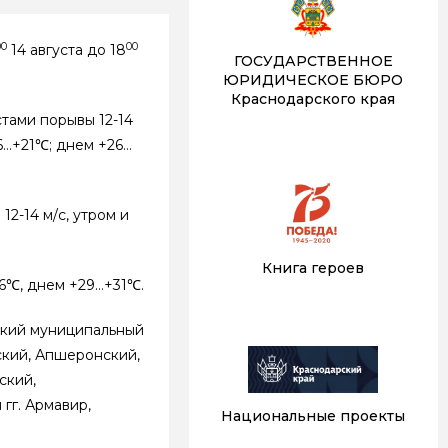
00
00
14 августа до 18
ГОСУДАРСТВЕННОЕ
ЮРИДИЧЕСКОЕ БЮРО
Краснодарского края
тами порывы 12-14
6…+21℃; днем +26…
2-14 м/с, утром и
Книга героев
16℃, днем +29…+31℃.
ский муниципальный
нский, Апшеронский,
ский,
гг. Армавир,
Национальные проекты