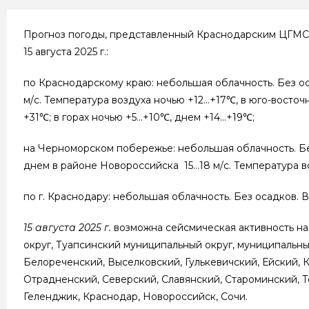
Прогноз погоды, представленный Краснодарским ЦГМС 
15 августа 2025 г.:
по Краснодарскому краю: небольшая облачность. Без ос
м/с. Температура воздуха ночью +12…+17℃, в юго-восто
+31℃; в горах ночью +5…+10℃, днем +14…+19℃;
на Черноморском побережье: небольшая облачность. Без 
днем в районе Новороссийска 15…18 м/с. Температура 
по г. Краснодару: небольшая облачность. Без осадков.
15 августа 2025 г.
возможна сейсмическая активность н
округ, Туапсинский муниципальный округ, муниципальный
Белореченский, Выселковский, Гулькевичский, Ейский, 
Отрадненский, Северский, Славянский, Староминский, Т
Геленджик, Краснодар, Новороссийск, Сочи.