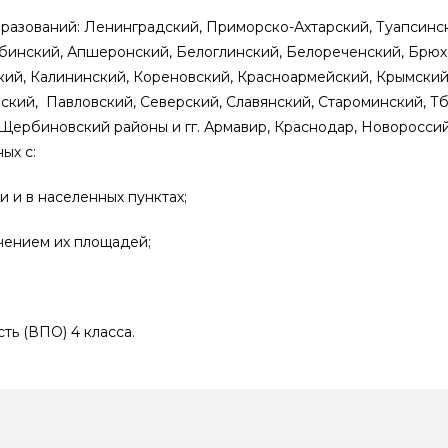
образований: Ленинградский, Приморско-Ахтарский, Туапсин
; Абинский, Апшеронский, Белоглинский, Белореченский, Брю
ский, Калининский, Кореновский, Красноармейский, Крымский
кий, Павловский, Северский, Славянский, Староминский, Тб
 Щербиновский районы и гг. Армавир, Краснодар, Новоросси
ых с:
 и в населенных пунктах;
чением их площадей;
ь (ВПО) 4 класса.