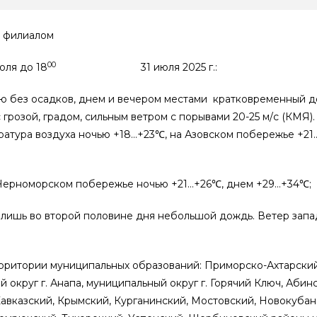
 филиалом
00
юля до 18
31 июля 2025 г.:
ю без осадков, днем и вечером местами кратковременный до
 грозой, градом, сильным ветром с порывами 20-25 м/с (КМЯ)
пература воздуха ночью +18…+23℃, на Азовском побережье +21
 Черноморском побережье ночью +21…+26℃, днем +29…+34℃;
 лишь во второй половине дня небольшой дождь. Ветер запад
 территории муниципальных образований: Приморско-Ахтарск
 округ г. Анапа, муниципальный округ г. Горячий Ключ, Аби
Кавказский, Крымский, Курганинский, Мостовский, Новокубан