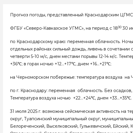
Прогноз погоды, представленный Краснодарским ЦГМС
00
ФГБУ «Северо-Кавказское УГМС», на период с 18
30 и
по Краснодарскому краю: переменная облачность. Ночь
отдельных районах сильный дождь, ливень в сочетании с
четверти 5-10 м/с, днем местами порывы 12-14 м/с. Тем
+36℃; в горах ночью +12…+17℃, днем +16…+21℃;
на Черноморском побережье: температура воздуха на
по г. Краснодару: переменная облачность. Без осадков,
Температура воздуха ночью +22…+24℃, днем +33…+35℃.
31 июля 2025 г. возможна сейсмическая активность на
округ, Туапсинский муниципальный округ, муниципальный
Белореченский, Выселковский, Гулькевичский, Ейский, 