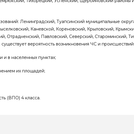
емрюкский, Тихорецкий, Успенский, Щербиновский районы и 
разований: Ленинградский, Туапсинский муниципальные округ
 Выселковский, Каневской, Кореновский, Крыловский, Крымски
й, Отрадненский, Павловский, Северский, Староминский, Т
к существует вероятность возникновения ЧС и происшествий,
 и в населенных пунктах;
чением их площадей;
ь (ВПО) 4 класса.