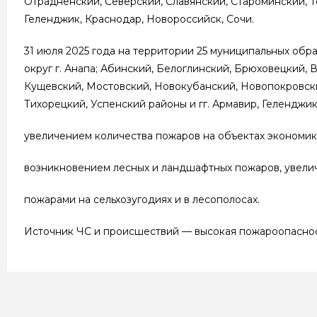
Отрадненский, Северский, Славянский, Староминский, Т
Геленджик, Краснодар, Новороссийск, Сочи.
31 июля 2025 года на территории 25 муниципальных об
округ г. Анапа; Абинский, Белоглинский, Брюховецкий,
Кущевский, Мостовский, Новокубанский, Новопокровски
Тихорецкий, Успенский районы и гг. Армавир, Геленджи
увеличением количества пожаров на объектах экономики
возникновением лесных и ландшафтных пожаров, увели
пожарами на сельхозугодиях и в лесополосах.
Источник ЧС и происшествий — высокая пожароопасност