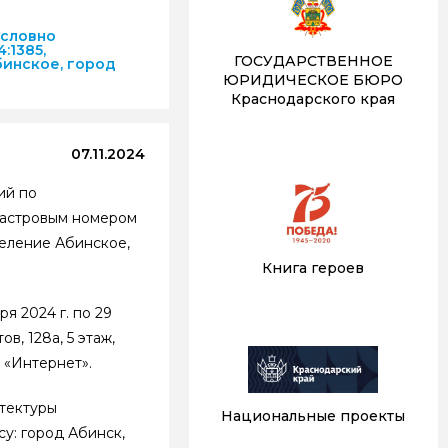
условно
:1385,
ГОСУДАРСТВЕННОЕ
бинское, город
ЮРИДИЧЕСКОЕ БЮРО
Краснодарского края
07.11.2024
ий по
адастровым номером
селение Абинское,
Книга героев
я 2024 г. по 29
, 128а, 5 этаж,
 «Интернет».
итектуры
Национальные проекты
город Абинск,