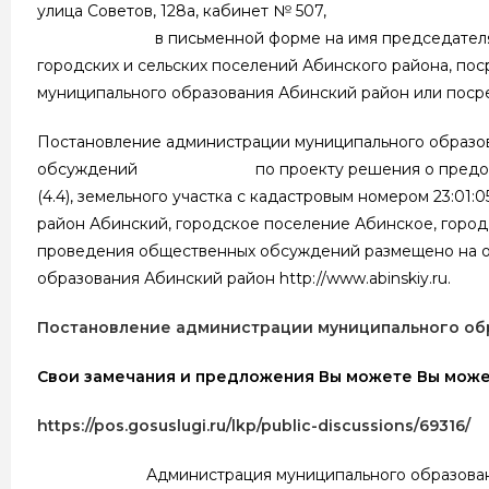
улица Советов, 128а, кабинет № 507, тел. 4-17-
в письменной форме на имя председателя комисс
городских и сельских поселений Абинского района, по
муниципального образования Абинский район или посред
Постановление администрации муниципального образов
обсуждений по проекту решения о предоставлени
(4.4), земельного участка с кадастровым номером 23:01
район Абинский, городское поселение Абинское, город 
проведения общественных обсуждений размещено на о
образования Абинский район http://www.abinskiy.ru.
Постановление администрации муниципального образ
Свои замечания и предложения Вы можете Вы может
https://pos.gosuslugi.ru/lkp/public-discussions/69316/
Администрация муниципального образования