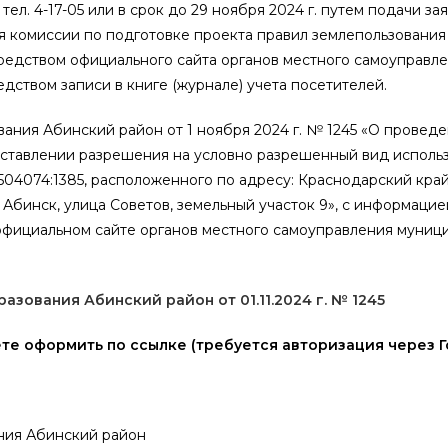
05 или в срок до 29 ноября 2024 г. путем подачи зая
ии по подготовке проекта правил землепользования и
средством официального сайта органов местного самоуправл
ством записи в книге (журнале) учета посетителей.
ания Абинский район от 1 ноября 2024 г. № 1245 «О провед
и разрешения на условно разрешенный вид использо
:0504074:1385, расположенного по адресу: Краснодарский кра
Абинск, улица Советов, земельный участок 9», с информацие
фициальном сайте органов местного самоуправления муниц
ования Абинский район от 01.11.2024 г. № 1245
е оформить по ссылке (требуется авторизация через Г
 Абинский район