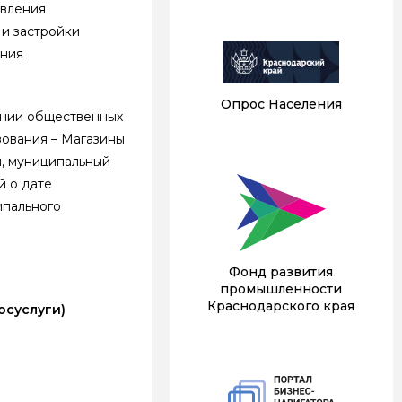
вления
 застройки
ения
Опрос Населения
ении общественных
вания – Магазины
й, муниципальный
й о дате
ипального
Фонд развития
промышленности
Краснодарского края
осуслуги)