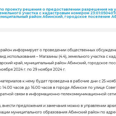
о проекту решения о предоставлении разрешения на 
емельного участка с кадастровым номером 23:01:0504074
муниципальный район Абинский, городское поселение А
 район информирует о проведении общественных обсужден
д использования – Магазины (4.4), земельного участка с к
дарский край, муниципальный район Абинский, городское по
ноября 2024 г. по 29 ноября 2024 г.
териалов к нему будет проведена в рабочие дни с 25 ноябр
0 часов до 16.00 часов в городе Абинске по улице Советов
братной связи в информационно-телекоммуникационной сети
, внести предложения и замечания можно в управлении арх
ального образования Абинский район по адресу: 