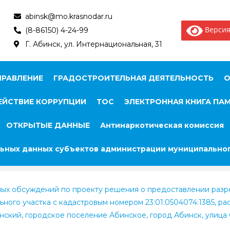
abinsk@mo.krasnodar.ru
Версия
(8-86150) 4-24-99
Г. Абинск, ул. Интернациональная, 31
ПРАВЛЕНИЕ
ГРАДОСТРОИТЕЛЬНАЯ ДЕЯТЕЛЬНОСТЬ
О
ЙСТВИЕ КОРРУПЦИИ
ТОС
ЭЛЕКТРОННАЯ КНИГА ПА
ОТКРЫТЫЕ ДАННЫЕ
Антинаркотическая комиссия
ьных данных субъектов администрации муниципальног
 обсуждений по проекту решения о предоставлении разр
ьного участка с кадастровым номером 23:01:0504074:1385, р
нский, городское поселение Абинское, город Абинск, улица 