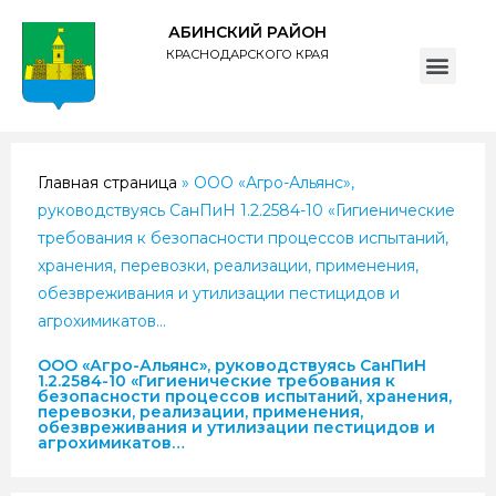
АБИНСКИЙ РАЙОН
КРАСНОДАРСКОГО КРАЯ
ПОЛИТИКА обработки персональных данных субъектов администрации муниципального образования Абинский район
Главная страница
»
ООО «Агро-Альянс»,
руководствуясь СанПиН 1.2.2584-10 «Гигиенические
требования к безопасности процессов испытаний,
хранения, перевозки, реализации, применения,
обезвреживания и утилизации пестицидов и
агрохимикатов…
ООО «Агро-Альянс», руководствуясь СанПиН
1.2.2584-10 «Гигиенические требования к
безопасности процессов испытаний, хранения,
перевозки, реализации, применения,
обезвреживания и утилизации пестицидов и
агрохимикатов…