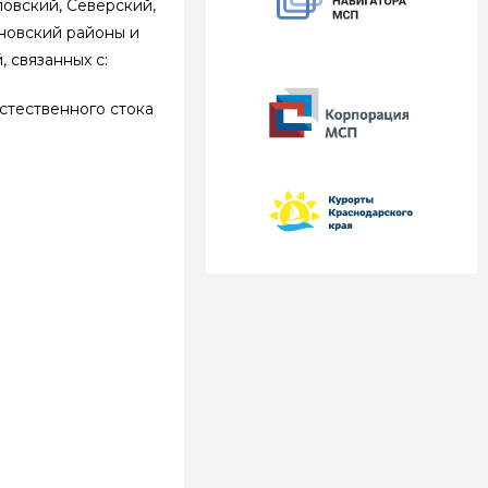
овский, Северский,
новский районы и
 связанных с:
стественного стока