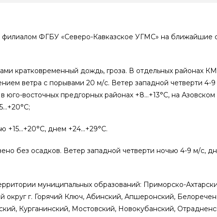
 филиалом ФГБУ «Северо-Кавказское УГМС» на ближайшие с
ами кратковременный дождь, гроза. В отдельных районах КМ
ением ветра с порывами 20 м/с. Ветер западной четверти 4-9 
, в юго-восточных предгорных районах +8…+13°С, на Азовско
15…+20°С;
ю +15…+20°С, днем +24…+29°С.
но без осадков. Ветер западной четверти ночью 4-9 м/с, дне
территории муниципальных образований: Приморско-Ахтарск
й округ г. Горячий Ключ, Абинский, Апшеронский, Белоречен
мский, Курганинский, Мостовский, Новокубанский, Отрадненс