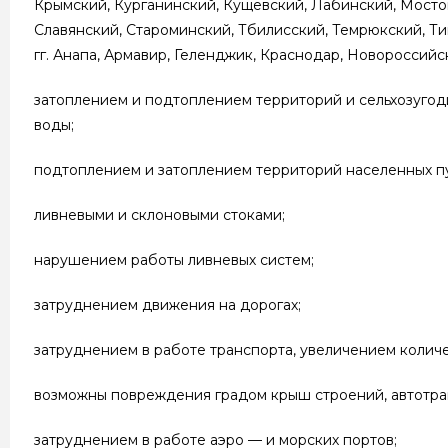
Крымский, Курганинский, Кущевский, Лабинский, Мосто
Славянский, Староминский, Тбилисский, Темрюкский, Т
гг. Анапа, Армавир, Геленджик, Краснодар, Новороссий
затоплением и подтоплением территорий и сельхозугоди
воды;
подтоплением и затоплением территорий населенных п
ливневыми и склоновыми стоками;
нарушением работы ливневых систем;
затруднением движения на дорогах;
затруднением в работе транспорта, увеличением количе
возможны повреждения градом крыш строений, автотран
затруднением в работе аэро — и морских портов;