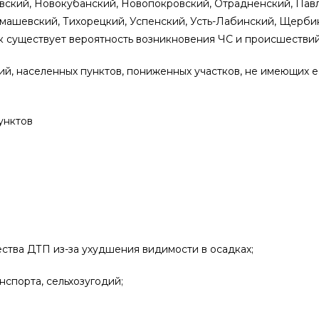
вский, Новокубанский, Новопокровский, Отрадненский, Павл
имашевский, Тихорецкий, Успенский, Усть-Лабинский, Щерби
ск существует вероятность возникновения ЧС и происшествий,
й, населенных пунктов, пониженных участков, не имеющих е
унктов
ства ДТП из-за ухудшения видимости в осадках;
спорта, сельхозугодий;