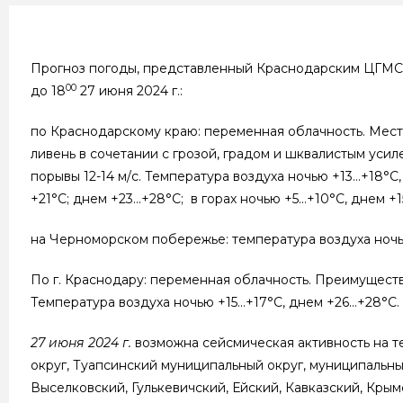
Прогноз погоды, представленный Краснодарским ЦГМС
00
до 18
27 июня 2024 г.:
по Краснодарскому краю: переменная облачность. Мест
ливень в сочетании с грозой, градом и шквалистым усил
порывы 12-14 м/с. Температура воздуха ночью +13…+18°С
+21°С; днем +23…+28°С; в горах ночью +5…+10°С, днем +
на Черноморском побережье: температура воздуха ночь
По г. Краснодару: переменная облачность. Преимуществе
Температура воздуха ночью +15…+17°С, днем +26…+28°С.
27 июня
2024 г.
возможна сейсмическая активность на 
округ, Туапсинский муниципальный округ, муниципальны
Выселковский, Гулькевичский, Ейский, Кавказский, Кры