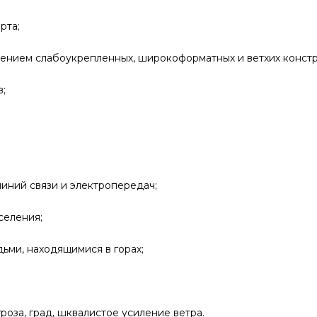
рта;
ением слабоукрепленных, широкоформатных и ветхих констр
в;
иний связи и электропередач;
селения;
ьми, находящимися в горах;
роза, град, шквалистое усиление ветра.