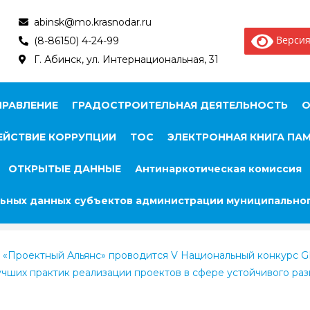
abinsk@mo.krasnodar.ru
Версия
(8-86150) 4-24-99
Г. Абинск, ул. Интернациональная, 31
ПРАВЛЕНИЕ
ГРАДОСТРОИТЕЛЬНАЯ ДЕЯТЕЛЬНОСТЬ
О
ЙСТВИЕ КОРРУПЦИИ
ТОС
ЭЛЕКТРОННАЯ КНИГА ПА
ОТКРЫТЫЕ ДАННЫЕ
Антинаркотическая комиссия
ьных данных субъектов администрации муниципальног
«Проектный Альянс» проводится V Национальный конкурс G
чших практик реализации проектов в сфере устойчивого разв