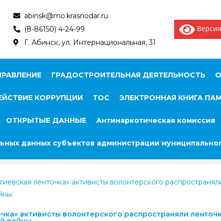
abinsk@mo.krasnodar.ru
Версия
(8-86150) 4-24-99
Г. Абинск, ул. Интернациональная, 31
ПРАВЛЕНИЕ
ГРАДОСТРОИТЕЛЬНАЯ ДЕЯТЕЛЬНОСТЬ
О
ЙСТВИЕ КОРРУПЦИИ
ТОС
ЭЛЕКТРОННАЯ КНИГА ПА
ОТКРЫТЫЕ ДАННЫЕ
Антинаркотическая комиссия
ьных данных субъектов администрации муниципальног
гиевская ленточка» активисты волонтерского распространял
йны
очка» активисты волонтерского распространяли ленточк