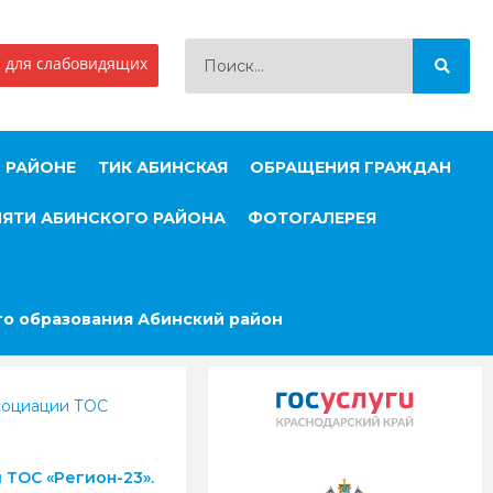
 для слабовидящих
 РАЙОНЕ
ТИК АБИНСКАЯ
ОБРАЩЕНИЯ ГРАЖДАН
МЯТИ АБИНСКОГО РАЙОНА
ФОТОГАЛЕРЕЯ
о образования Абинский район
ссоциации ТОС
ТОС «Регион-23».