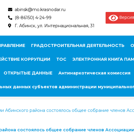
abinsk@mo.krasnodar.ru
Версия
(8-86150) 4-24-99
Г. Абинск, ул. Интернациональная, 31
ПРАВЛЕНИЕ
ГРАДОСТРОИТЕЛЬНАЯ ДЕЯТЕЛЬНОСТЬ
О
ЙСТВИЕ КОРРУПЦИИ
ТОС
ЭЛЕКТРОННАЯ КНИГА ПА
ОТКРЫТЫЕ ДАННЫЕ
Антинаркотическая комиссия
ьных данных субъектов администрации муниципальног
ции Абинского района состоялось общее собрание членов А
района состоялось общее собрание членов Ассоциации 