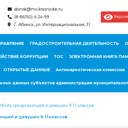
abinsk@mo.krasnodar.ru
Версия
(8-86150) 4-24-99
Г. Абинск, ул. Интернациональная, 31
ПРАВЛЕНИЕ
ГРАДОСТРОИТЕЛЬНАЯ ДЕЯТЕЛЬНОСТЬ
О
ЙСТВИЕ КОРРУПЦИИ
ТОС
ЭЛЕКТРОННАЯ КНИГА ПА
ОТКРЫТЫЕ ДАННЫЕ
Антинаркотическая комиссия
ьных данных субъектов администрации муниципальног
тболу среди юношей и девушек 9-11 классов
ошей и девушек 9-11 классов