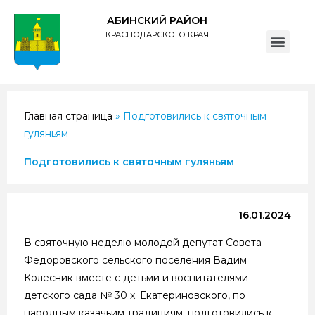
АБИНСКИЙ РАЙОН
КРАСНОДАРСКОГО КРАЯ
ПОЛИТИКА обработки персональных данных субъектов администрации муниципального образования Абинский район
Главная страница
»
Подготовились к святочным
гуляньям
Подготовились к святочным гуляньям
16.01.2024
В святочную неделю молодой депутат Совета
Федоровского сельского поселения Вадим
Колесник вместе с детьми и воспитателями
детского сада № 30 х. Екатериновского, по
народным казачьим традициям, подготовились к