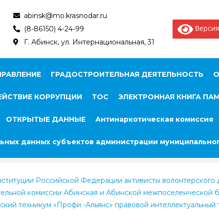
abinsk@mo.krasnodar.ru
Версия
(8-86150) 4-24-99
Г. Абинск, ул. Интернациональная, 31
ПРАВЛЕНИЕ
ГРАДОСТРОИТЕЛЬНАЯ ДЕЯТЕЛЬНОСТЬ
О
ЙСТВИЕ КОРРУПЦИИ
ТОС
ЭЛЕКТРОННАЯ КНИГА ПА
ОТКРЫТЫЕ ДАННЫЕ
Антинаркотическая комиссия
ьных данных субъектов администрации муниципальног
онституции Российской Федерации активисты волонтерского
тельной комиссии Абинская и Абинской межпоселенческой 
ский техникум «Профи -Альянс» правовой интеллектуальный 