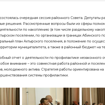
состоялась очередная сессия районного Совета. Депутаты р
сные решения. Рассмотренные вопросы были из сферы полно
деятельности по накоплению (в том числе раздельному нако
тырском поселении, по организации в границах Абинского п
ральный план Ахтырского поселения, в положение по осуще
ерритории муниципалитета, а также в районный бюджет на т
обный отчет о деятельности по профилактике незаконного 
обое внимание – это совместная работа районной и поселе
, молодежного актива. Стратегия работы ориентирована на
ершенствования системы профилактики.