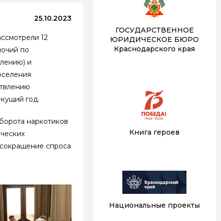
25.10.2023
ГОСУДАРСТВЕННОЕ
ассмотрели 12
ЮРИДИЧЕСКОЕ БЮРО
Краснодарского края
мочий по
плению) и
оселения
ствлению
екущий год.
оборота наркотиков
Книга героев
нческих
 сокращение спроса
Национальные проекты