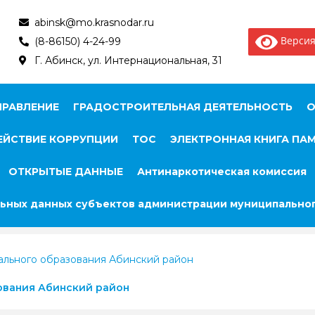
abinsk@mo.krasnodar.ru
Версия
(8-86150) 4-24-99
Г. Абинск, ул. Интернациональная, 31
ПРАВЛЕНИЕ
ГРАДОСТРОИТЕЛЬНАЯ ДЕЯТЕЛЬНОСТЬ
О
ЙСТВИЕ КОРРУПЦИИ
ТОС
ЭЛЕКТРОННАЯ КНИГА ПА
ОТКРЫТЫЕ ДАННЫЕ
Антинаркотическая комиссия
ьных данных субъектов администрации муниципальног
ального образования Абинский район
ования Абинский район