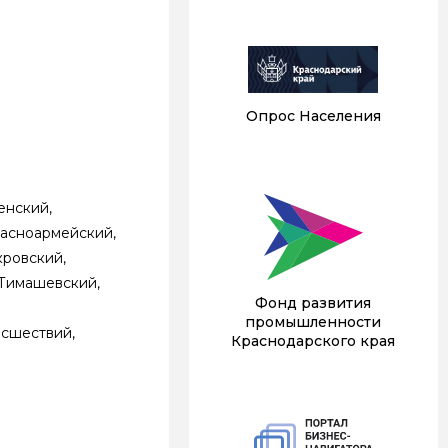
Опрос Населения
енский,
расноармейский,
кровский,
 Тимашевский,
Фонд развития
промышленности
исшествий,
Краснодарского края