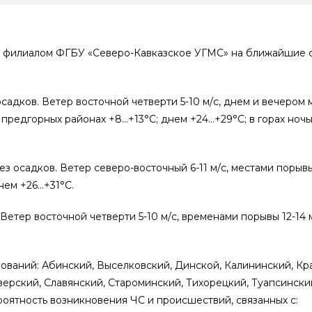
 филиалом ФГБУ «Северо-Кавказское УГМС» на ближайшие с
адков. Ветер восточной четверти 5-10 м/с, днем и вечером 
в предгорных районах +8…+13°С; днем +24…+29°С; в горах ноч
осадков. Ветер северо-восточный 6-11 м/с, местами порывы 
нем +26…+31°С.
Ветер восточной четверти 5-10 м/с, временами порывы 12-14 
зований: Абинский, Выселковский, Динской, Калининский, К
ерский, Славянский, Староминский, Тихорецкий, Туапсинский
оятность возникновения ЧС и происшествий, связанных с: