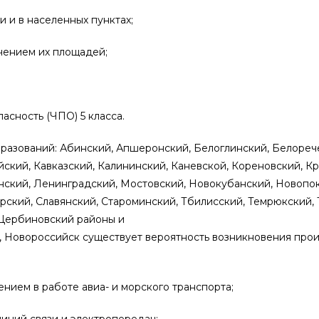
 и в населенных пунктах;
чением их площадей;
сность (ЧПО) 5 класса.
бразований: Абинский, Апшеронский, Белоглинский, Белореч
йский, Кавказский, Калининский, Каневской, Кореновский, К
нский, Ленинградский, Мостовский, Новокубанский, Новопо
рский, Славянский, Староминский, Тбилисский, Темрюкский,
 Щербиновский районы и
ар, Новороссийск существует вероятность возникновения про
нием в работе авиа- и морского транспорта;