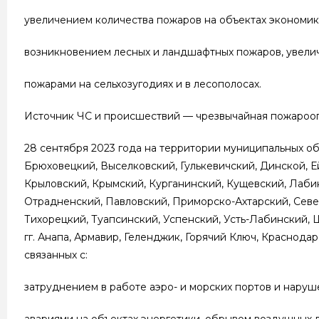
увеличением количества пожаров на объектах экономики
возникновением лесных и ландшафтных пожаров, увели
пожарами на сельхозугодиях и в лесополосах.
Источник ЧС и происшествий — чрезвычайная пожароопа
28 сентября 2023 года на территории муниципальных о
Брюховецкий, Выселковский, Гулькевичский, Динской, Е
Крыловский, Крымский, Курганинский, Кущевский, Лаби
Отрадненский, Павловский, Приморско-Ахтарский, Севе
Тихорецкий, Туапсинский, Успенский, Усть-Лабинский,
гг. Анапа, Армавир, Геленджик, Горячий Ключ, Краснод
связанных с:
затруднением в работе аэро- и морских портов и наруше