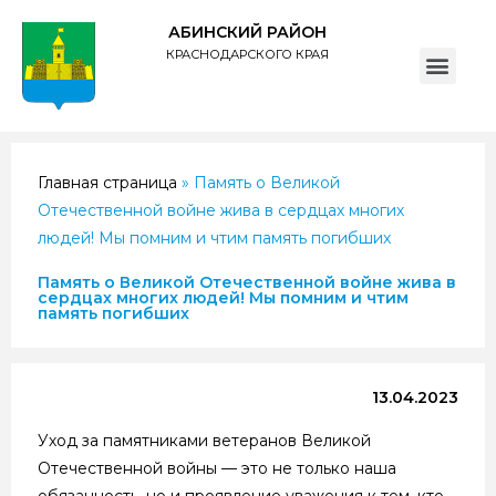
АБИНСКИЙ РАЙОН
КРАСНОДАРСКОГО КРАЯ
ПОЛИТИКА обработки персональных данных субъектов администрации муниципального образования Абинский район
Главная страница
»
Память о Великой
Отечественной войне жива в сердцах многих
людей! Мы помним и чтим память погибших
Память о Великой Отечественной войне жива в
сердцах многих людей! Мы помним и чтим
память погибших
13.04.2023
Уход за памятниками ветеранов Великой
Отечественной войны — это не только наша
обязанность, но и проявление уважения к тем, кто