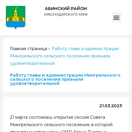
АБИНСКИЙ РАЙОН
КРАСНОДАРСКОГО КРАЯ
ПОЛИТИКА обработки персональных данных субъектов администрации муниципального образования Абинский район
Главная страница
»
Работу главы и администрации
Мингрельского сельского поселения признали
удовлетворительной
Работу главы и администрации Мингрельского
сельского поселения признали
удовлетворительной
21.03.2023
21 марта состоялась открытая сессия Совета
Мингрельского сельского поселения, в которой
приняли участие члены СМД Алена Львова и