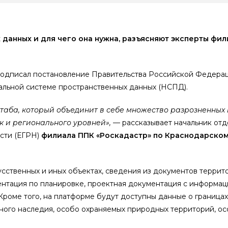
 данных и для чего она нужна, разъясняют эксперты фи
подписал постановление Правительства Российской Федер
альной системе пространственных данных (НСПД).
штаба, который объединит в себе множество разрозненны
к и регионального уровней»,
— рассказывает начальник от
сти (ЕГРН)
филиала ППК «Роскадастр» по Краснодарском
сственных и иных объектах, сведения из документов террит
ентация по планировке, проектная документация с информац
роме того, на платформе будут доступны данные о границах
рного наследия, особо охраняемых природных территорий, о