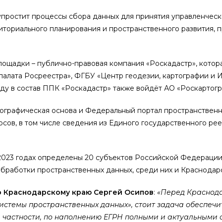
 упростит процессы сбора данных для принятия управленчес
иториального планирования и пространственного развития, 
ощадки – публично-правовая компания «Роскадастр», котор
алата Росреестра», ФГБУ «Центр геодезии, картографии и 
ду в состав ППК «Роскадастр» также войдёт АО «Роскартогр
ографическая основа и Федеральный портал пространствен
рсов, в том числе сведения из Единого государственного ре
2023 годах определены 20 субъектов Российской Федерации
обработки пространственных данных, среди них и Краснодар
о Краснодарскому краю Сергей Осипов
:
«Перед Краснода
стемы пространственных данных», стоит задача обеспечи
в частности, по наполнению ЕГРН полными и актуальными