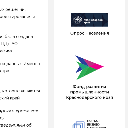
ких решений,
проектирования и
Опрос Населения
ая была создана
ИПД», АО
афия».
ных данных. Именно
естра
Фонд развития
, которые являются
промышленности
Краснодарского края
ский край.
рским краем как
ть
 сведениями об