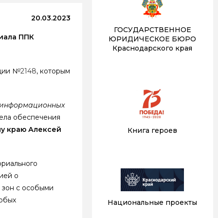
20.03.2023
ГОСУДАРСТВЕННОЕ
лиала ППК
ЮРИДИЧЕСКОЕ БЮРО
Краснодарского края
ации №
2148
, которым
х информационных
дела обеспечения
у краю Алексей
Книга героев
ориального
ией о
 зон с особыми
собых
Национальные проекты