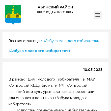
АБИНСКИЙ РАЙОН
КРАСНОДАРСКОГО КРАЯ
ПОЛИТИКА обработки персональных данных субъектов администрации муниципального образования Абинский район
Главная страница
»
«Азбука молодого избирателя»
«Азбука молодого избирателя»
10.03.2023
В рамках Дня молодого избирателя в МАУ
«Ахтырский КДЦ» филиале №1 «Ахтырский
сельский дом культуры» состоялась презентация
для старших школьников «Азбука молодого
избирателя».
Подростки познакомились с избирательными