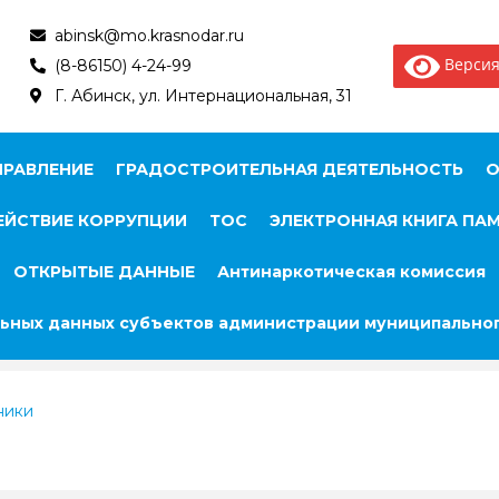
abinsk@mo.krasnodar.ru
Версия
(8-86150) 4-24-99
Г. Абинск, ул. Интернациональная, 31
ПРАВЛЕНИЕ
ГРАДОСТРОИТЕЛЬНАЯ ДЕЯТЕЛЬНОСТЬ
О
ЙСТВИЕ КОРРУПЦИИ
ТОС
ЭЛЕКТРОННАЯ КНИГА ПА
ОТКРЫТЫЕ ДАННЫЕ
Антинаркотическая комиссия
ьных данных субъектов администрации муниципальног
ники