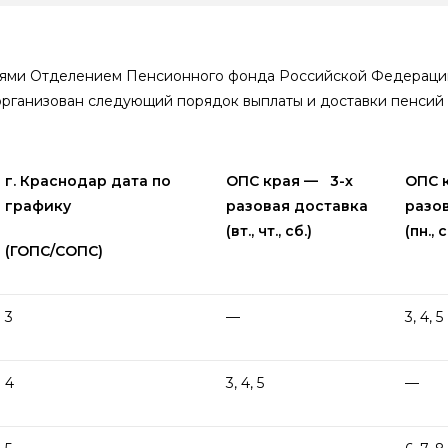
нями Отделением Пенсионного фонда Российской Федераци
рганизован следующий порядок выплаты и доставки пенсий 
г. Краснодар дата по
ОПС края — 3-х
ОПС к
графику
разовая доставка
разо
(вт., чт., сб.)
(пн., с
(ГОПС/СОПС)
3
—
3, 4, 5
4
3, 4, 5
—