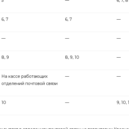
5
—
6, 7, 8
6, 7
6, 7
—
—
—
—
8, 9
8, 9, 10
—
На кассе работающих
—
—
отделений почтовой связи
10
—
9, 10, 