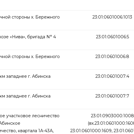
очной стороны х. Бережного
23:01:0601006:1013
хозе «Нива», бригада N° 4
23:01:0601006:5
очной стороны х. Бережного
23:01:0601006:8
 км западнее г. Абинска
23:01:0601007:4
 км западнее г. Абинска
23:01:0601007:7
кое участковое лесничество
23:01:0903000:1008
(Абинское
(вх.23:01:0601000:160
чество, квартала 1А-43А,
23:01:0601000:1609, 23:01:060