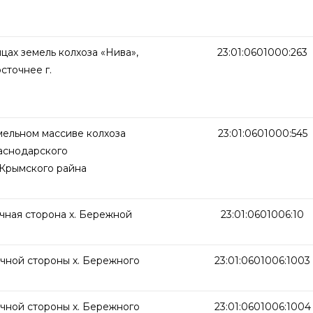
цах земель колхоза «Нива»,
23:01:0601000:263
сточнее г.
мельном массиве колхоза
23:01:0601000:545
аснодарского
 Крымского райна
чная сторона х. Бережной
23:01:0601006:10
очной стороны х. Бережного
23:01:0601006:1003
очной стороны х. Бережного
23:01:0601006:1004