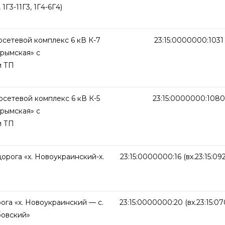
 1Г3-11Г3, 1Г4-6Г4)
осетевой комплекс 6 кВ К-7
23:15:0000000:1031
Крымская» с
и ТП
осетевой комплекс 6 кВ К-5
23:15:0000000:1080
Крымская» с
и ТП
орога «х. Новоукраинский-х.
23:15:0000000:16 (вх.23:15:09
ога «х. Новоукраинский — с.
23:15:0000000:20 (вх.23:15:07
бовский»