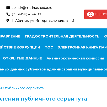
abinsk@mo.krasnodar.ru
Версия
(8-86150) 4-24-99
Г. Абинск, ул. Интернациональная, 31
ПРАВЛЕНИЕ
ГРАДОСТРОИТЕЛЬНАЯ ДЕЯТЕЛЬНОСТЬ
О
ЙСТВИЕ КОРРУПЦИИ
ТОС
ЭЛЕКТРОННАЯ КНИГА ПА
ОТКРЫТЫЕ ДАННЫЕ
Антинаркотическая комиссия
ьных данных субъектов администрации муниципальног
ии публичного сервитута
лении публичного сервитута