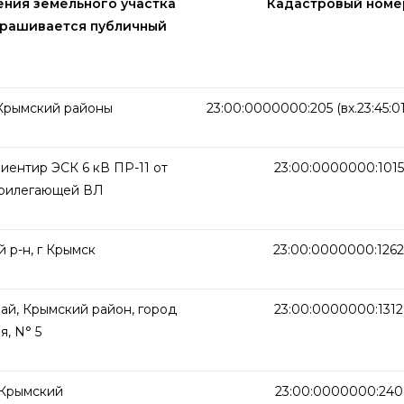
ния земельного участка
Кадастровый номе
спрашивается публичный
 Крымский районы
23:00:0000000:205 (вх.23:45:0
иентир ЭСК 6 кВ ПР-11 от
23:00:0000000:1015
 прилегающей ВЛ
 р-н, г Крымск
23:00:0000000:1262
ай, Крымский район, город
23:00:0000000:1312
я, N° 5
 Крымский
23:00:0000000:240