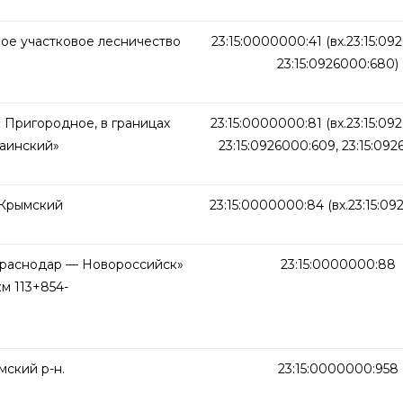
кое участковое лесничество
23:15:0000000:41 (вх.23:15:09
23:15:0926000:680)
. Пригородное, в границах
23:15:0000000:81 (вх.23:15:09
аинский»
23:15:0926000:609, 23:15:092
 Крымский
23:15:0000000:84 (вх.23:15:09
Краснодар — Новороссийск»
23:15:0000000:88
м 113+854-
мский р-н.
23:15:0000000:958