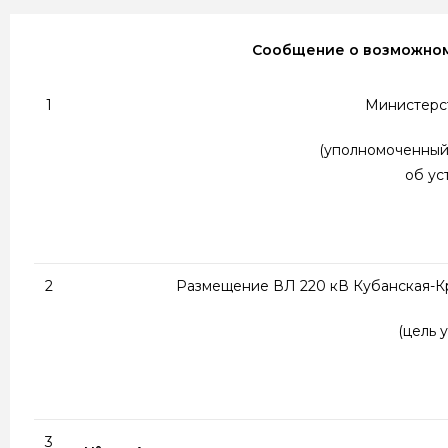
Сообщение о возможном
1
Министерс
(уполномоченный 
об ус
2
Размещение ВЛ 220 кВ Кубанская-Кры
(цель 
3