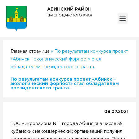
АБИНСКИЙ РАЙОН
КРАСНОДАРСКОГО КРАЯ
ПОЛИТИКА обработки персональных данных субъектов администрации муниципального образования Абинский район
Главная страница
»
По результатам конкурса проект
«Абинск – экологический форпост» стал
обладателем президентского гранта.
По результатам конкурса проект «Абинск –
экологический форпост» стал обладателем
президентского гранта.
08.07.2021
ТОС микрорайона N°1 города Абинска в числе 35
кубанских некоммерческих организаций получил
поддержку для реализации своего проекта. Почти